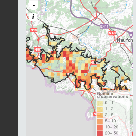
-
Nombre
d'observations
0– 1
1– 2
2– 5
5– 10
10– 20
20– 50