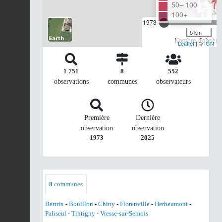
50– 100
100+
1973
5 km
Nombre d'observa
Leaflet
| ©
IGN
1 751
8
552
observations
communes
observateurs
Première
Dernière
observation
observation
1973
2025
8
communes
Bertrix
-
Bouillon
-
Chiny
-
Florenville
-
Herbeumont
-
Paliseul
-
Tintigny
-
Vresse-sur-Semois