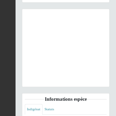
Previous
Next
♂ Gebänderte Prachtlibelle Calopteryx splendens 5.JPG ©
Böhringer - CC-BY-SA-3.0-AT; GFDL
Informations espèce
Indigénat
Statuts